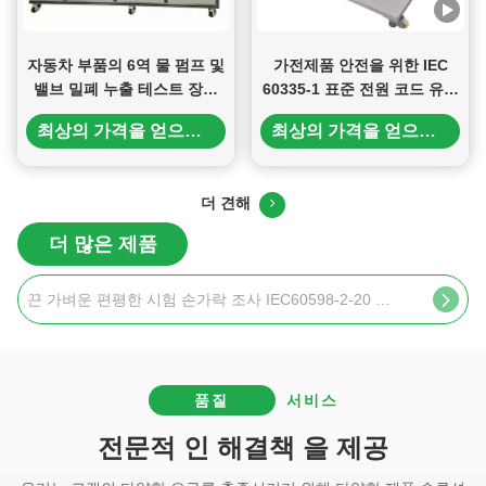
자동차 부품의 6역 물 펌프 및
가전제품 안전을 위한 IEC
밸브 밀폐 누출 테스트 장비
60335-1 표준 전원 코드 유연
펌프 테스트 장비 제조자
성 테스터 – 글로벌 규정 준수
최상의 가격을 얻으세요
최상의 가격을 얻으세요
를 위한 고정밀 공급 코드 굽
힘 및 유연성 시험 장치
더 견해
더 많은 제품
끈 가벼운 편평한 시험 손가락 조사 IEC60598-2-20 항목 20.11.2.
품질
서비스
전문적 인 해결책 을 제공