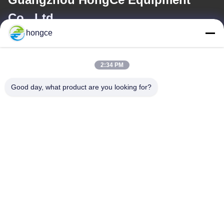
Co., Ltd.
hongce
이메일
iven@hjauto.com.cn
2:34 PM
Good day, what product are you looking for?
우리 주소
청원하세요 :
제6-39번지, 야오구 농장, 시비 3번지, 시비 거리, 판유 구, 광저우
TEL :
+86-18998460309