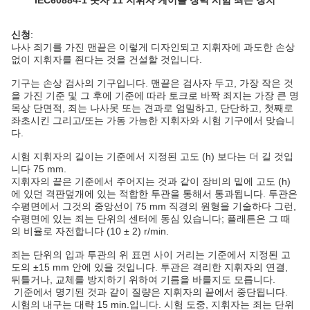
IEC60884-1 숫자 11 지휘자 케이블 장력 시험 죄는 장치
신청
:
나사 죄기를 가진 맨끝은 이렇게 디자인되고 지휘자에 과도한 손상
없이 지휘자를 죈다는 것을 건설할 것입니다.
기구는 손상 검사의 기구입니다. 맨끝은 검사자 두고, 가장 작은 것
을 가진 기준 및 그 후에 기준에 따라 토크로 바짝 죄지는 가장 큰 명
목상 단면적, 죄는 나사못 또는 견과로 엄밀하고, 단단하고, 첫째로
좌초시킨 그리고/또는 가동 가능한 지휘자와 시험 기구에서 맞습니
다.
시험 지휘자의 길이는 기준에서 지정된 고도 (h) 보다는 더 길 것입
니다 75 mm.
지휘자의 끝은 기준에서 주어지는 것과 같이 장비의 밑에 고도 (h)
에 있던 격판덮개에 있는 적합한 투관을 통해서 통과됩니다. 투관은
수평면에서 그것의 중앙선이 75 mm 직경의 원형을 기술하다 그런,
수평면에 있는 죄는 단위의 센터에 동심 있습니다; 플래튼은 그 때
의 비율로 자전합니다 (10 ± 2) r/min.
죄는 단위의 입과 투관의 위 표면 사이 거리는 기준에서 지정된 고
도의 ±15 mm 안에 있을 것입니다. 투관은 격리한 지휘자의 연결,
뒤틀거나, 교체를 방지하기 위하여 기름을 바를지도 모릅니다.
기준에서 명기된 것과 같이 질량은 지휘자의 끝에서 중단됩니다.
시험의 내구는 대략 15 min.입니다. 시험 도중, 지휘자는 죄는 단위