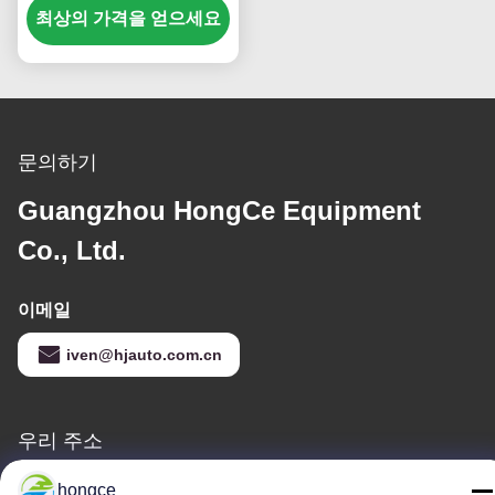
0-180 Swing Angle and
최상의 가격을 얻으세요
6 Stations for Tensile
Strength and Flex
Durability Testing
문의하기
Guangzhou HongCe Equipment
Co., Ltd.
이메일
iven@hjauto.com.cn
우리 주소
청원하세요 :
hongce