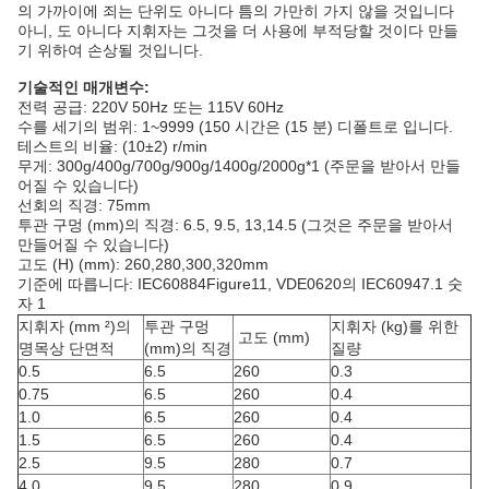
의 가까이에 죄는 단위도 아니다 틈의 가만히 가지 않을 것입니다
아니, 도 아니다 지휘자는 그것을 더 사용에 부적당할 것이다 만들
기 위하여 손상될 것입니다.
기술적인 매개변수:
전력 공급: 220V 50Hz 또는 115V 60Hz
수를 세기의 범위: 1~9999 (150 시간은 (15 분) 디폴트로 입니다.
테스트의 비율: (10±2) r/min
무게: 300g/400g/700g/900g/1400g/2000g*1 (주문을 받아서 만들
어질 수 있습니다)
선회의 직경: 75mm
투관 구멍 (mm)의 직경: 6.5, 9.5, 13,14.5 (그것은 주문을 받아서
만들어질 수 있습니다)
고도 (H) (mm): 260,280,300,320mm
기준에 따릅니다: IEC60884Figure11, VDE0620의 IEC60947.1 숫
자 1
지휘자 (mm ²)의
투관 구멍
지휘자 (kg)를 위한
고도 (mm)
명목상 단면적
(mm)의 직경
질량
0.5
6.5
260
0.3
0.75
6.5
260
0.4
1.0
6.5
260
0.4
1.5
6.5
260
0.4
2.5
9.5
280
0.7
4.0
9.5
280
0.9