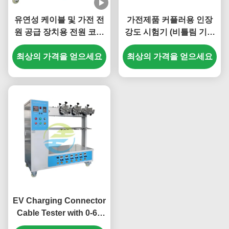
유연성 케이블 및 가전 전
가전제품 커플러용 인장
원 공급 장치용 전원 코드
강도 시험기 (비틀림 기능
굽힘 시험기, IEC 표준 준
포함) | IEC 60320-1 조항
수 다중 스테이션 인장 강
최상의 가격을 얻으세요
최상의 가격을 얻으세요
23.7 표준
도 시험기
EV Charging Connector
Cable Tester with 0-60
Times/Min Swing Speed