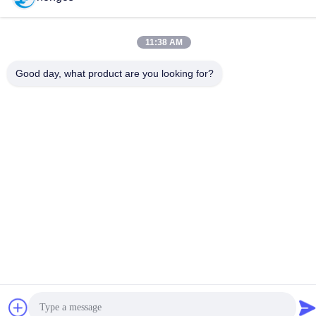
제6-39번지, 야오구 농장, 시비 3번지, 시비 거리, 판유 구, 광저우
TEL :
11:38 AM
86-18998460309
Good day, what product are you looking for?
개인 정보 정책
|
사이트맵
중국 상등품 IEC 시험 장비 공급자. 저작권 (c) -2026 Guangzhou
HongCe Equipment Co., Ltd. . 무단 복제 금지.