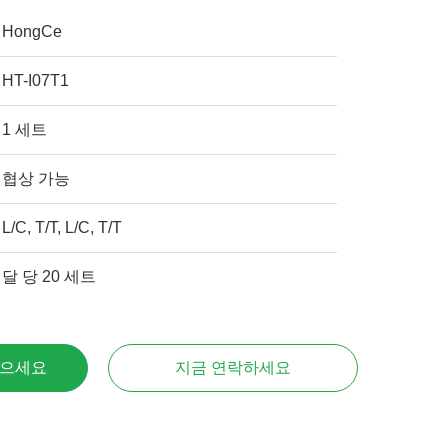
HongCe
HT-I07T1
1 세트
협상 가능
L/C, T/T, L/C, T/T
달 당 20 세트
얻으세요
지금 연락하세요