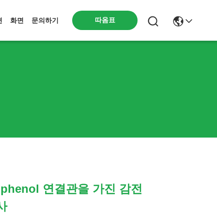
따옴표
션
화면
문의하기
mphenol 연결관을 가진 감전
사