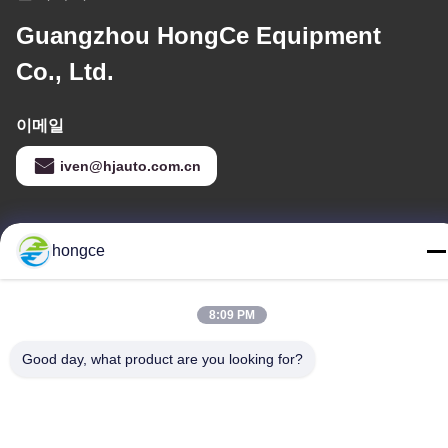
Guangzhou HongCe Equipment
Co., Ltd.
이메일
iven@hjauto.com.cn
우리 주소
hongce
청원하세요 :
제6-39번지, 야오구 농장, 시비 3번지, 시비 거리, 판유 구, 광저우
8:09 PM
TEL :
Good day, what product are you looking for?
86-18998460309