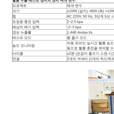
헬륨 누출 테스트 장비의 장비 매개 변수:
프로젝트
매개 변수
크기
≤1000 (길이) ×800 (폭) ×12
힘
AC 220V, 50 Hz, 3단계 5
포장용 충전 압력
2~2.5 kpa
배낭의 배기 압력
-2~3 kpa
경보 누출률
1.44E-4mbar.l/s
테스트 모드
총 흡수 모드
자동 온라인 실시간 헬륨 농도
농도 모니터링
동으로 헬륨 충전을 제어할 수
사이클
≤2분 (손잡이 흡수기 스캔 시
연결
2개의 커넥터 (1개의 하드백과