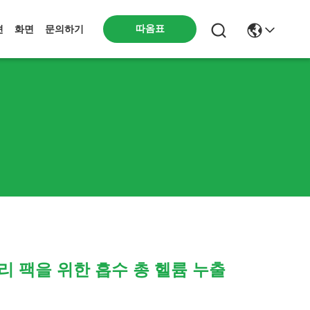
따옴표
션
화면
문의하기
리 팩을 위한 흡수 총 헬륨 누출