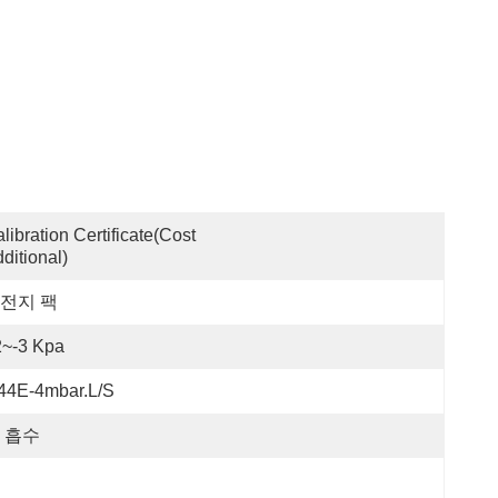
libration Certificate(cost 
ditional)
전지 팩
2~-3 Kpa
44E-4mbar.L/S
 흡수