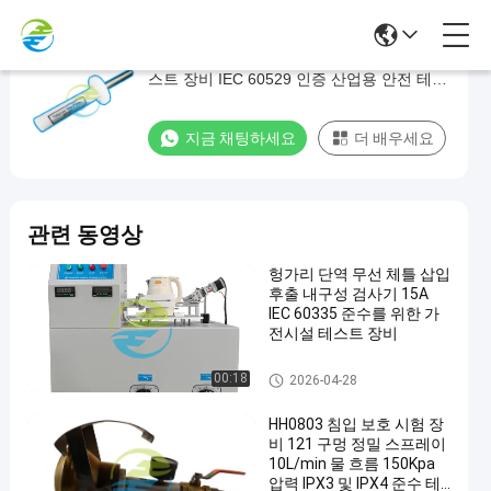
HT-I23 통신 테스트 프로브 IP 보호 수준 테
HT-
스트 장비 IEC 60529 인증 산업용 안전 테스
I23
트 솔루션
통
지금 채팅하세요
더 배우세요
신
테
스
관련 동영상
트
프
헝가리 단역 무선 체틀 삽입
후출 내구성 검사기 15A
로
IEC 60335 준수를 위한 가
브
전시설 테스트 장비
IP
가정용 가전 테스트 장비
00:18
2026-04-28
보
HH0803 침입 보호 시험 장
호
비 121 구멍 정밀 스프레이
수
10L/min 물 흐름 150Kpa
압력 IPX3 및 IPX4 준수 테