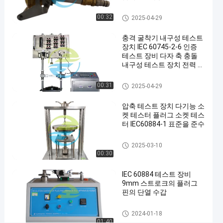
준
스트
테
진입 보호 시험 장비
00:32
2025-04-29
스
충격 굴착기 내구성 테스트
트
장치 IEC 60745-2-6 인증
장
테스트 장비 다자 축 충돌
내구성 테스트 장치 전력 도
비
구 내구성 테스트 벤치
IEC
IEC 시험 장비
00:31
2025-04-29
60529
압축 테스트 장치 다기능 소
인
켓 테스터 플러그 소켓 테스
증
터 IEC60884-1 표준을 준수
산
플러그 소켓 시험기
2025-03-10
업
00:30
용
IEC 60884 테스트 장비
안
9mm 스트로크의 플러그
핀의 단열 수갑
전
테
시험 장비
2024-01-18
01:40