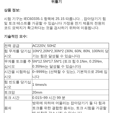
뒤틀기
상품 정보:
시험 기구는 IEC60335-1 항목에 25.15 따릅니다. , 잡아당기기 힘
및 토크 테스트를 가공할 수 있습니다 가정용 전기 제품의 전원의
코드 묘박지가 확고하다는 것을 검사하기 위하여 이용됩니다.
기술적인 모수:
전력 공급
AC220V, 50HZ
힘 무게를 당기십
10N*2,20N*2,30N*2 (30N, 60N, 80N, 100N의 당
시오
기는 힘은 달성될 수 있습니다)
무게를 토크를 주
5N*12.5N*17.5N*1 (토크 힘 0.1Nm, 0.25Nm,
십시오
0.35Nm는 달성될 수 있습니다)
시간을 시험하십
0~9999는 (선택할 수 있는), 기본적으로 25배 입
시오
니다
힘 빈도를 당기십
1 times/s
시오
토크암
20mm
토크 시간
0.01S~99 시간 99 분
방위에 의하여 어울리는 잡아당기기 둘 다 힘과
죔쇠
토크를 위한 결합한 죔쇠는, 토크 시험을 가공할