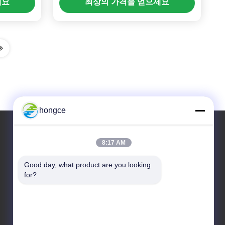
세요
최상의 가격을 얻으세요
hongce
8:17 AM
우리 주소
Good day, what product are you looking 
청원하세요 :
for?
제6-39번지, 야오구 농장, 시비 3번지, 시비 거리, 판
유 구, 광저우
TEL :