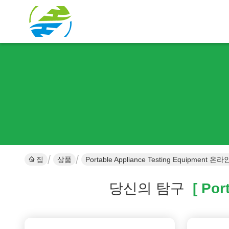
집
상품
Portable Appliance Testing Equipment 
당신의 탐구
[ Port