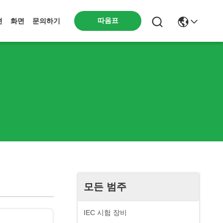
따옴표
션
화면
문의하기
모든 범주
IEC 시험 장비