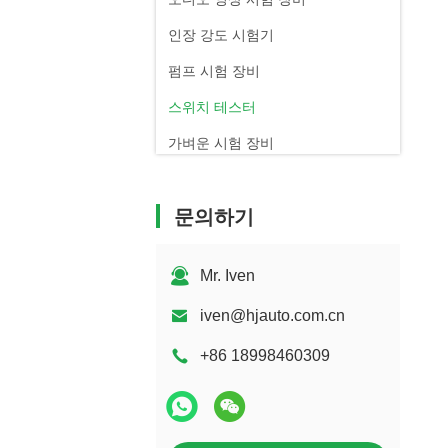
인장 강도 시험기
펌프 시험 장비
스위치 테스터
가벼운 시험 장비
자동적인 놋쇠로 만드는 기계
문의하기
장치 성능 검사 실험실
모터 테스트 벤치
Mr. Iven
릴레이 테스트 벤치
iven@hjauto.com.cn
+86 18998460309