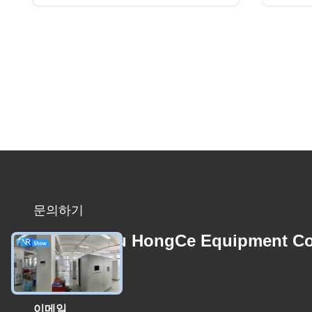
문의하기
Guangzhou HongCe Equipment Co
Ltd.
이메일