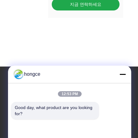
지금 연락하세요
hongce
우리 주소
12:53 PM
청원하세요 :
Good day, what product are you looking 
제6-39번지, 야오구 농장, 시비 3번지, 시비 거리, 판
for?
유 구, 광저우
TEL :