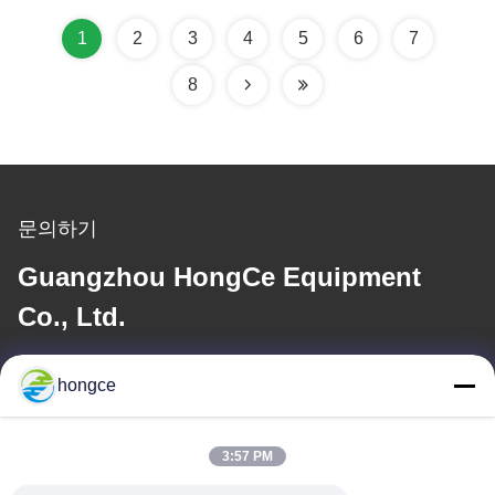
1
2
3
4
5
6
7
8
문의하기
Guangzhou HongCe Equipment
Co., Ltd.
이메일
hongce
iven@hjauto.com.cn
3:57 PM