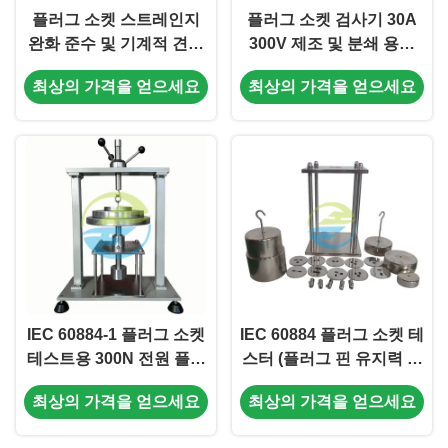
플러그 소켓 스트레인지
플러그 소켓 검사기 30A
완화 준수 및 기계적 견고
300V 제조 및 분쇄 용량
성 테스트를 위한 고정도
및 정상 작동 부하 테스트
최상의 가격을 얻으세요
최상의 가격을 얻으세요
유연 케이블 토크 및 긴장
장비
검사기
IEC 60884-1 플러그 소켓
IEC 60884 플러그 소켓 테
테스트용 300N 전원 플러
스터 (플러그 핀 유지력 시
그 압축 시험 장비
험용) | 스테인리스 스틸
최상의 가격을 얻으세요
최상의 가격을 얻으세요
플러그 견고성 시험 장비