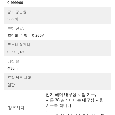
0-999999
공기 공급원:
5~8 바
부하 전압:
조정할 수 있는 0-250V
무부하 회전각:
0' ,90' ,180'
강철 볼:
Φ38mm
포장 세부 사항:
합판
전기 해머 내구성 시험 기구
, 
지름 38 밀리미터는 내구성 시험 
기구를 칩니다
강조하다:
, 