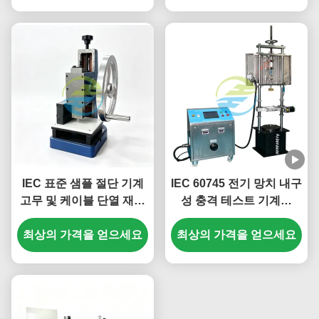
IEC 표준 샘플 절단 기계
IEC 60745 전기 망치 내구
고무 및 케이블 단열 재료
성 충격 테스트 기계는
테스트 샘플 준비 사용자
2.5kW까지 휴대용 전력
최상의 가격을 얻으세요
정의 덤벨 다이 곰팡이
최상의 가격을 얻으세요
도구입니다.