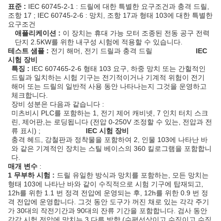
표준 :
IEC 60745-2-1 : 드릴에 대한 특별한 요구조건과 충격 드릴,
조항 17 ; IEC 60745-2-6 : 망치, 조항 17과 형태 103에 대한 특별한
요구조건
애플리케이션 :
이 장치는 휴대 가능 모터 조종된 전동 공구 전력
단지 2.5KW를 위한 내구성 시험에 적용할 수 있습니다.
테스트 샘플 :
전기 해머, 전기 드릴과 충격 드릴
IEC
시험 장비
특징 :
IEC 607465-2-6 형태 103 요구, 하중 망치 또는 간헐적인
드릴과 일치하는 시험 기구는 전기적이거나 기계적 위험이 전기
해머 또는 드릴의 일반적 사용 동안 나타나는지 그것을 운영하고
체크합니다.
장비 성분은 다음과 같습니다 :
미츠비시 PLC를 포함하는 1, 전기 제어 캐비넷, 7 인치 터치 스크
린, 제어판,는 로딩됩니다 (전압 0-250V 조정할 수 있는, 전압과 전
류 표시) ;
IEC 시험 장비
충격 헤드, 강철판과 정착물을 포함하여 2, 인물 103에 나타난 바
와 같은 기계적인 장치는 스틸 베이스의 360 킬로그램을 포함합니
다.
매개 변수
:
1 무부하 시험 :
드릴 유일한 방식과 망치를 포함하는, 모든 망치는
형태 103에 나타난 바와 같이 수직적으로 시험 기구에 탑재되고,
12h를 위한 1.1 번 정격 전압에 운영되는 후, 12h를 위한 0.9 번 정
격 전압에 운영합니다. 그것 동안 도구가 꺼진 채로 있는 각각 주기
가 30대의 작전기간과 90대의 잔류 기간을 포함합니다. 검사 동안
각각 시험 전압에 망치는 3 다른 방향 (수평선상이고 수직이고 수직