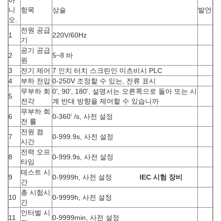
아
니
항목
상술
발언
오.
전원 공급
1
220V/60Hz
기
공기 공급
2
5~8 바
원
3
전기 제어
7 인치 터치 스크린인 미츠비시 PLC
4
부하 전압
0-250V 조정할 수 있는, 전류 표시
무부하 회
0', 90', 180', 설명서는 오른쪽으로 돌아 또는 시
5
전각
계 반대 방향을 제어할 수 있습니까
무부하 회
6
0-360' /s, 사전 설정
전 률
전원 켬
7
0-999.9s, 사전 설정
시간
전력 오프
8
0-999.9s, 사전 설정
타임
테스트 시
9
0-9999h, 사전 설정
IEC 시험 장비
간
총 시험시
10
0-9999h, 사전 설정
간
인터벌 시
11
0-9999min, 사전 설정