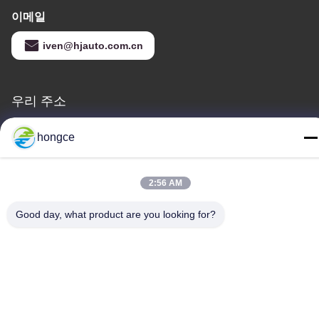
이메일
iven@hjauto.com.cn
우리 주소
청원하세요 :
hongce
제6-39번지, 야오구 농장, 시비 3번지, 시비 거리, 판유 구, 광저우
TEL :
2:56 AM
86-18998460309
Good day, what product are you looking for?
개인 정보 정책
|
사이트맵
중국 상등품 IEC 시험 장비 공급자. 저작권 (c) -2026 Guangzhou
HongCe Equipment Co., Ltd. . 무단 복제 금지.