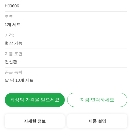
HJ0606
모크:
1개 세트
가격:
협상 가능
지불 조건:
전신환
공급 능력:
달 당 10개 세트
최상의 가격을 얻으세요
지금 연락하세요
자세한 정보
제품 설명