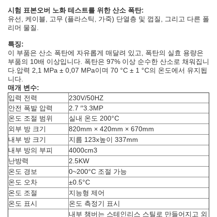
시험 표본
오버 노화 테스트를 위한 산소 폭탄
:
유선, 케이블, 고무 (플라스틱, 가죽) 단열층 및 껍질, 그리고 다른 폴
리머 물질.
특징:
이 부품은 산소 폭탄에 자유롭게 매달려 있고, 폭탄의 실효 용량은
부품의 10배 이상입니다. 폭탄은 97% 이상 순수한 산소로 채워집니
다.압력 2,1 MPa ± 0,07 MPa이며 70 °C ± 1 °C의 온도에서 유지됩
니다.
매개 변수
:
입력 전력
230V/50HZ
안전 폭발 압력
2.7 ′′3.3MP
온도 조절 범위
실내 온도 200°C
외부 방 크기
820mm × 420mm × 670mm
내부 방 크기
지름 123x높이 337mm
내부 방의 부피
4000cm3
난방력
2.5KW
온도 경보
0~200°C 조절 가능
온도 오차
±0.5°C
온도 조절
지능형 제어
온도 표시
온도 측정기 표시
내부 챔버는 스테인리스 스틸로 만들어지고 외