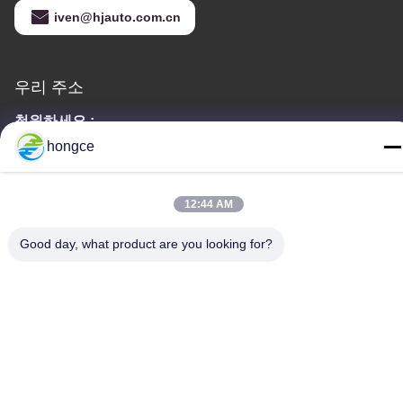
iven@hjauto.com.cn
우리 주소
청원하세요 :
제6-39번지, 야오구 농장, 시비 3번지, 시비 거리, 판유 구, 광저우
hongce
TEL :
86-18998460309
12:44 AM
Good day, what product are you looking for?
개인 정보 정책
|
사이트맵
중국 상등품 IEC 시험 장비 공급자. 저작권 (c) -2026 Guangzhou
HongCe Equipment Co., Ltd. . 무단 복제 금지.