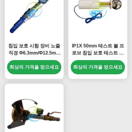
침입 보호 시험 장비 노즐
IP1X 50mm 테스트 볼 프
직경 Φ6.3mm/Φ12.5mm
로브 침입 보호 테스트 장
IEC60529
비 HT-I01T 침입 보호 검
최상의 가격을 얻으세요
최상의 가격을 얻으세요
사기 IEC 60529 & GB
4208 표준 인증