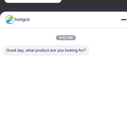
우리 주소
hongce
청원하세요 :
제6-39번지, 야오구 농장, 시비 3번지, 시비 거리, 판유 구, 광저우
6:02 AM
TEL :
Good day, what product are you looking for?
86-18998460309
개인 정보 정책
|
사이트맵
중국 상등품 IEC 시험 장비 공급자. 저작권 (c) -2026 Guangzhou
HongCe Equipment Co., Ltd. . 무단 복제 금지.