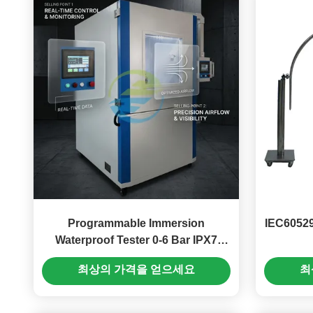
Programmable Immersion
IEC6052
Waterproof Tester 0-6 Bar IPX7
IPX8 Test Equipment 0-99min Timer
최상의 가격을 얻으세요
최
for Electronic Enclosures