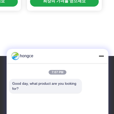
세요
최상의 가격을 얻으세요
hongce
7:07 PM
우리 주소
Good day, what product are you looking 
청원하세요 :
for?
제6-39번지, 야오구 농장, 시비 3번지, 시비 거리, 판
유 구, 광저우
TEL :