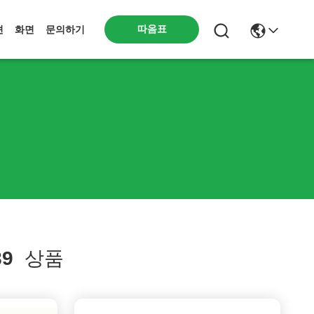
따옴표
션
화면
문의하기
89
상품