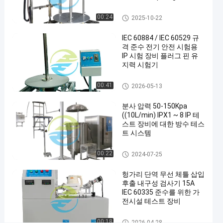
리
Φ0.4mm Needle Hole for
스
IPX1 to IPX2 Testing
IP 시험 장비
00:24
2025-10-22
스
IEC 60884 / IEC 60529 규
틸
격 준수 전기 안전 시험용
탱
IP 시험 장비 플러그 핀 유
지력 시험기
크
몸
IP 시험 장비
00:41
2026-05-13
체
분사 압력 50-150Kpa
와
((10L/min) IPX1 ~ 8 IP 테
함
스트 장비에 대한 방수 테스
트 시스템
께
물
IP 시험 장비
00:22
2024-07-25
잠
헝가리 단역 무선 체틀 삽입
수
후출 내구성 검사기 15A
IEC 60335 준수를 위한 가
테
전시설 테스트 장비
스
가정용 가전 테스트 장비
00:18
2026-04-28