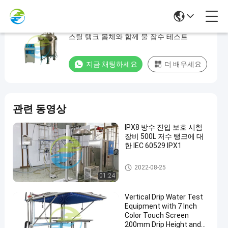
IP 테스트 장비 IPX8 압력 탱크 스테인리스
IP
스틸 탱크 몸체와 함께 물 잠수 테스트
테
스
지금 채팅하세요
더 배우세요
트
장
비
관련 동영상
IPX8
압
IPX8 방수 진입 보호 시험
장비 500L 저수 탱크에 대
력
한 IEC 60529 IPX1
탱
진입 보호 시험 장비
2022-08-25
크
01:24
스
Vertical Drip Water Test
테
Equipment with 7 Inch
인
Color Touch Screen
200mm Drip Height and